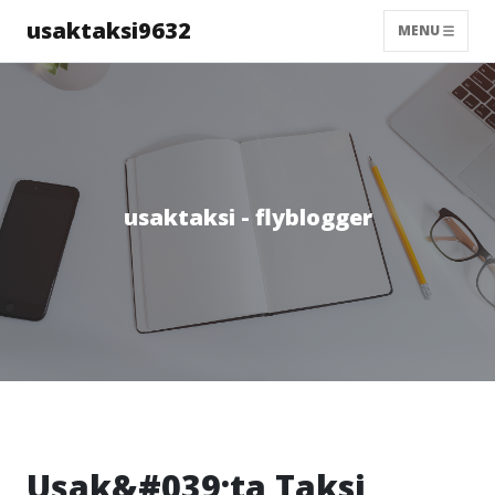
usaktaksi9632
MENU
usaktaksi - flyblogger
Uşak&#039;ta Taksi